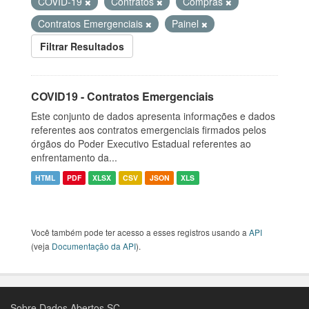
COVID-19
Contratos
Compras
Contratos Emergenciais
Painel
Filtrar Resultados
COVID19 - Contratos Emergenciais
Este conjunto de dados apresenta informações e dados
referentes aos contratos emergenciais firmados pelos
órgãos do Poder Executivo Estadual referentes ao
enfrentamento da...
HTML
PDF
XLSX
CSV
JSON
XLS
Você também pode ter acesso a esses registros usando a
API
(veja
Documentação da API
).
Sobre Dados Abertos SC