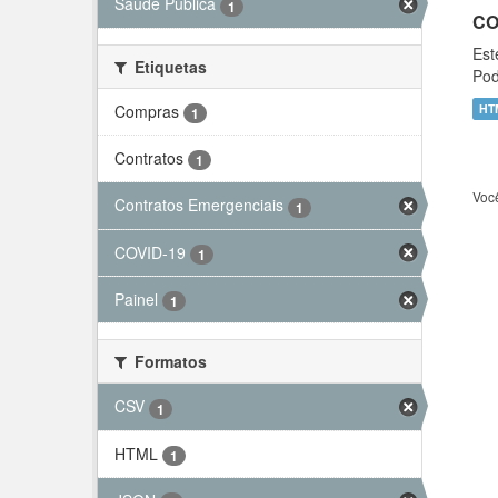
Saúde Pública
1
CO
Est
Etiquetas
Pod
Compras
HT
1
Contratos
1
Voc
Contratos Emergenciais
1
COVID-19
1
Painel
1
Formatos
CSV
1
HTML
1