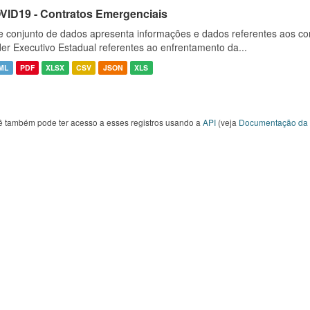
VID19 - Contratos Emergenciais
e conjunto de dados apresenta informações e dados referentes aos co
er Executivo Estadual referentes ao enfrentamento da...
ML
PDF
XLSX
CSV
JSON
XLS
ê também pode ter acesso a esses registros usando a
API
(veja
Documentação da 