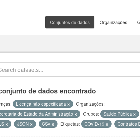
Conjuntos de dados
Organizações
G
conjunto de dados encontrado
enças:
Licença não especificada
Organizações:
ecretaria de Estado da Administração
Grupos:
Saúde Pública
LS
JSON
CSV
Etiquetas:
COVID-19
Contratos 