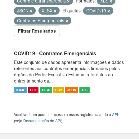
Controle e transparência
Formatos:
XLS
JSON
XLSX
Etiquetas:
COVID-19
Contratos Emergenciais
Filtrar Resultados
COVID19 - Contratos Emergenciais
Este conjunto de dados apresenta informações e dados
referentes aos contratos emergenciais firmados pelos
órgãos do Poder Executivo Estadual referentes ao
enfrentamento da...
HTML
PDF
XLSX
CSV
JSON
XLS
Você também pode ter acesso a esses registros usando a
API
(veja
Documentação da API
).