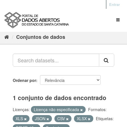
Entrar
Conjuntos de dados
Ordenar por
1 conjunto de dados encontrado
Licenças:
Licença não especificada
Formatos:
XLS
JSON
CSV
XLSX
Etiquetas: