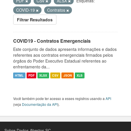
PDF
CSV
XLSX
Etiquetas:
COVID-19
Contratos
Filtrar Resultados
COVID19 - Contratos Emergenciais
Este conjunto de dados apresenta informações e dados
referentes aos contratos emergenciais firmados pelos
órgãos do Poder Executivo Estadual referentes ao
enfrentamento da...
HTML
PDF
XLSX
CSV
JSON
XLS
Você também pode ter acesso a esses registros usando a
API
(veja
Documentação da API
).
Sobre Dados Abertos SC