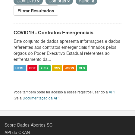
COVID-19
Compras
Painel
Filtrar Resultados
COVID19 - Contratos Emergenciais
Este conjunto de dados apresenta informações e dados
referentes aos contratos emergenciais firmados pelos
órgãos do Poder Executivo Estadual referentes ao
enfrentamento da...
HTML
PDF
XLSX
CSV
JSON
XLS
Você também pode ter acesso a esses registros usando a
API
(veja
Documentação da API
).
Sobre Dados Abertos SC
API do CKAN