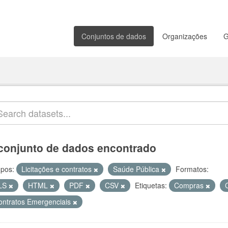
Conjuntos de dados
Organizações
G
conjunto de dados encontrado
pos:
Licitações e contratos
Saúde Pública
Formatos:
LS
HTML
PDF
CSV
Etiquetas:
Compras
ontratos Emergenciais