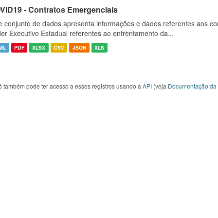
VID19 - Contratos Emergenciais
e conjunto de dados apresenta informações e dados referentes aos co
er Executivo Estadual referentes ao enfrentamento da...
ML
PDF
XLSX
CSV
JSON
XLS
ê também pode ter acesso a esses registros usando a
API
(veja
Documentação da 