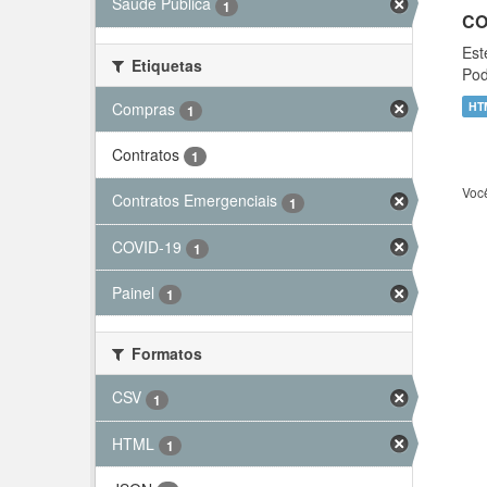
Saúde Pública
1
CO
Est
Etiquetas
Pod
Compras
HT
1
Contratos
1
Voc
Contratos Emergenciais
1
COVID-19
1
Painel
1
Formatos
CSV
1
HTML
1