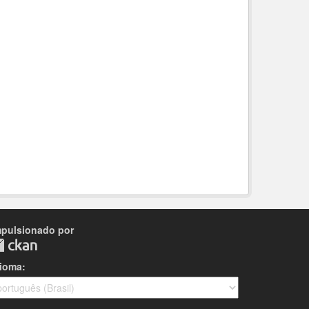
mpulsionado por
dioma