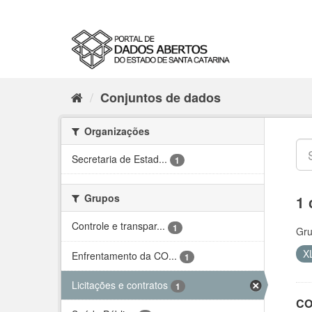
Conjuntos de dados
Organizações
Secretaria de Estad...
1
Grupos
1 
Controle e transpar...
1
Gru
X
Enfrentamento da CO...
1
Licitações e contratos
1
CO