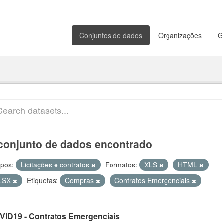
Conjuntos de dados
Organizações
G
conjunto de dados encontrado
pos:
Licitações e contratos
Formatos:
XLS
HTML
LSX
Etiquetas:
Compras
Contratos Emergenciais
VID19 - Contratos Emergenciais