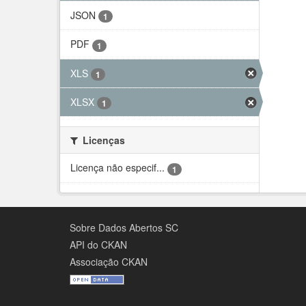
JSON
1
PDF
1
XLS
1
XLSX
1
Licenças
Licença não especif...
1
Sobre Dados Abertos SC
API do CKAN
Associação CKAN