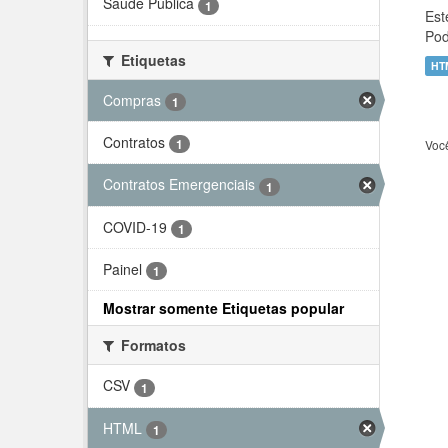
Saúde Pública
1
Est
Pod
Etiquetas
HT
Compras
1
Contratos
1
Voc
Contratos Emergenciais
1
COVID-19
1
Painel
1
Mostrar somente Etiquetas popular
Formatos
CSV
1
HTML
1