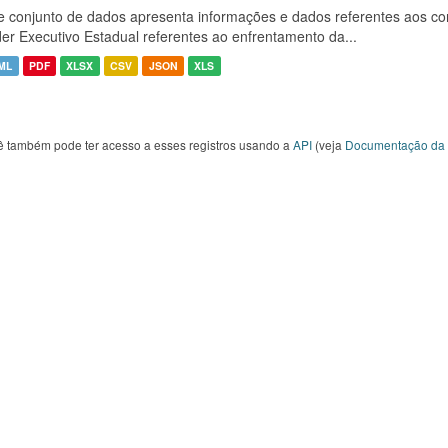
e conjunto de dados apresenta informações e dados referentes aos co
er Executivo Estadual referentes ao enfrentamento da...
ML
PDF
XLSX
CSV
JSON
XLS
ê também pode ter acesso a esses registros usando a
API
(veja
Documentação da 