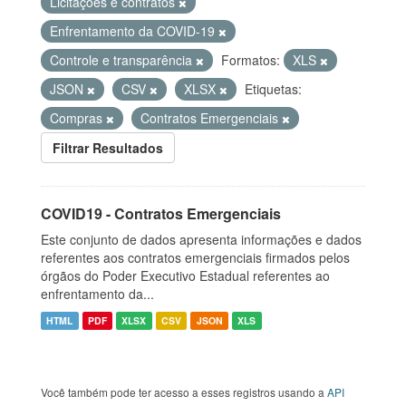
Licitações e contratos
Enfrentamento da COVID-19
Controle e transparência
Formatos:
XLS
JSON
CSV
XLSX
Etiquetas:
Compras
Contratos Emergenciais
Filtrar Resultados
COVID19 - Contratos Emergenciais
Este conjunto de dados apresenta informações e dados
referentes aos contratos emergenciais firmados pelos
órgãos do Poder Executivo Estadual referentes ao
enfrentamento da...
HTML
PDF
XLSX
CSV
JSON
XLS
Você também pode ter acesso a esses registros usando a
API