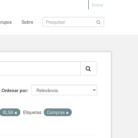
Entrar
rupos
Sobre
Ordenar por
XLSX
Etiquetas:
Compras