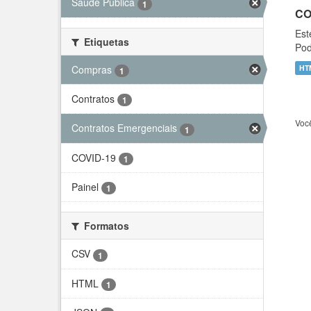
Saúde Pública
1
CO
Est
Etiquetas
Pod
Compras
HT
1
Contratos
1
Voc
Contratos Emergenciais
1
COVID-19
1
Painel
1
Formatos
CSV
1
HTML
1