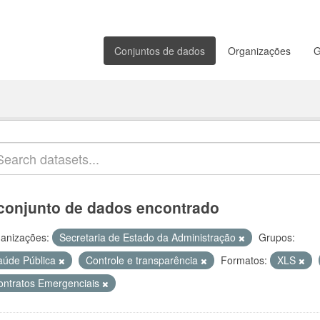
Conjuntos de dados
Organizações
G
conjunto de dados encontrado
anizações:
Secretaria de Estado da Administração
Grupos:
aúde Pública
Controle e transparência
Formatos:
XLS
ontratos Emergenciais