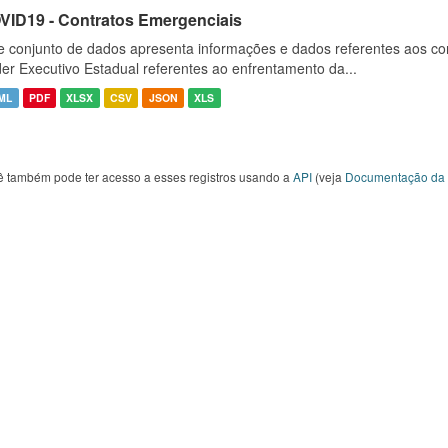
VID19 - Contratos Emergenciais
e conjunto de dados apresenta informações e dados referentes aos co
er Executivo Estadual referentes ao enfrentamento da...
ML
PDF
XLSX
CSV
JSON
XLS
ê também pode ter acesso a esses registros usando a
API
(veja
Documentação da 