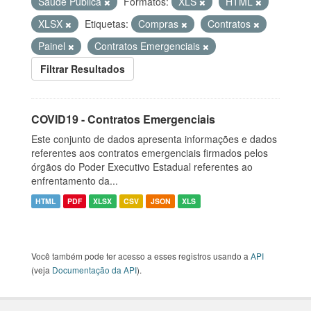
Saúde Pública
Formatos:
XLS
HTML
XLSX
Etiquetas:
Compras
Contratos
Painel
Contratos Emergenciais
Filtrar Resultados
COVID19 - Contratos Emergenciais
Este conjunto de dados apresenta informações e dados
referentes aos contratos emergenciais firmados pelos
órgãos do Poder Executivo Estadual referentes ao
enfrentamento da...
HTML
PDF
XLSX
CSV
JSON
XLS
Você também pode ter acesso a esses registros usando a
API
(veja
Documentação da API
).