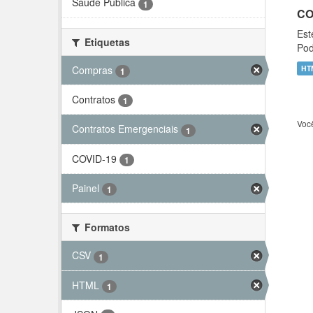
Saúde Pública
1
CO
Est
Etiquetas
Pod
Compras
HT
1
Contratos
1
Voc
Contratos Emergenciais
1
COVID-19
1
Painel
1
Formatos
CSV
1
HTML
1