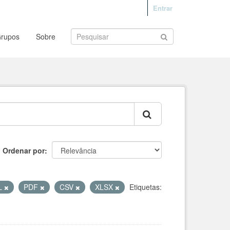
Entrar
rupos
Sobre
Ordenar por
L
PDF
CSV
XLSX
Etiquetas: