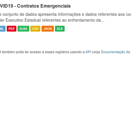
VID19 - Contratos Emergenciais
e conjunto de dados apresenta informações e dados referentes aos co
er Executivo Estadual referentes ao enfrentamento da...
ML
PDF
XLSX
CSV
JSON
XLS
ê também pode ter acesso a esses registros usando a
API
(veja
Documentação da 