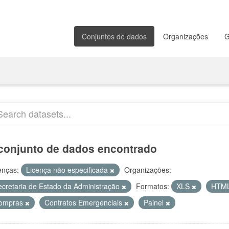
Conjuntos de dados
Organizações
G
conjunto de dados encontrado
enças:
Licença não especificada
Organizações:
ecretaria de Estado da Administração
Formatos:
XLS
HTM
ompras
Contratos Emergenciais
Painel