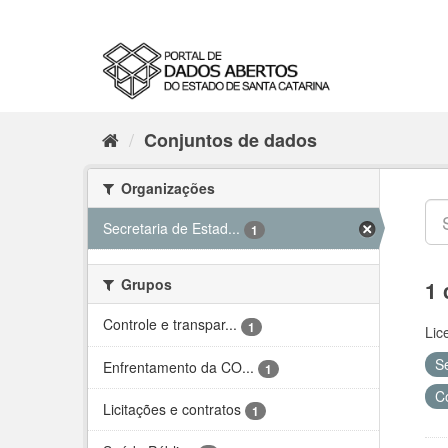
Conjuntos de dados
Organizações
Secretaria de Estad...
1
Grupos
1 
Controle e transpar...
1
Lic
S
Enfrentamento da CO...
1
C
Licitações e contratos
1