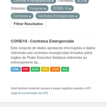
Controle e transparência
Formatos:
XLS
Etiquetas:
Compras
COVID-19
Contratos
Contratos Emergenciais
Filtrar Resultados
COVID19 - Contratos Emergenciais
Este conjunto de dados apresenta informações e dados
referentes aos contratos emergenciais firmados pelos
órgãos do Poder Executivo Estadual referentes ao
enfrentamento da...
HTML
PDF
XLSX
CSV
JSON
XLS
Você também pode ter acesso a esses registros usando a
API
(veja
Documentação da API
).