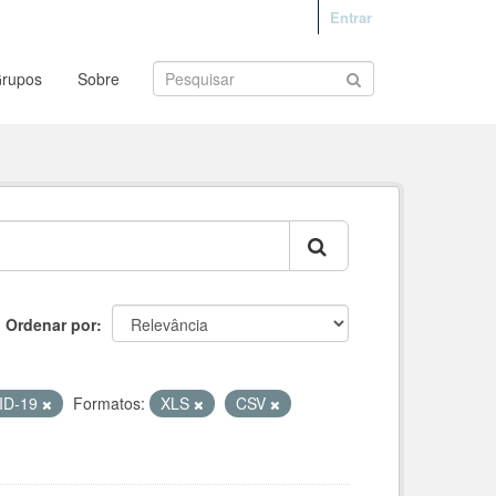
Entrar
rupos
Sobre
Ordenar por
VID-19
Formatos:
XLS
CSV