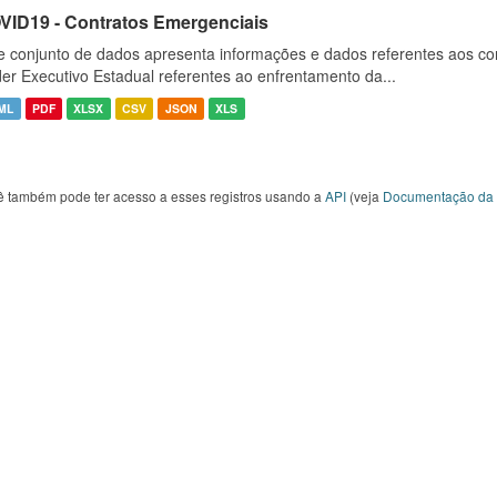
VID19 - Contratos Emergenciais
e conjunto de dados apresenta informações e dados referentes aos co
er Executivo Estadual referentes ao enfrentamento da...
ML
PDF
XLSX
CSV
JSON
XLS
ê também pode ter acesso a esses registros usando a
API
(veja
Documentação da 