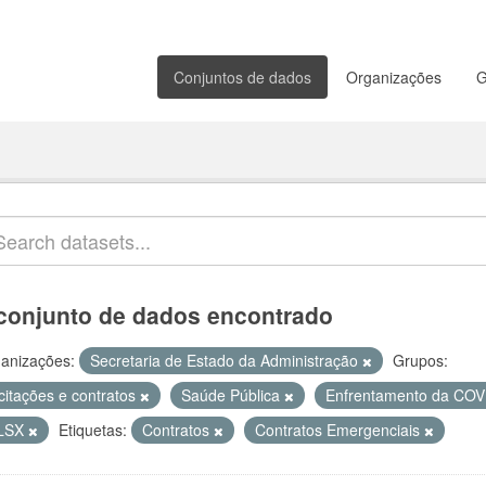
Conjuntos de dados
Organizações
G
conjunto de dados encontrado
anizações:
Secretaria de Estado da Administração
Grupos:
citações e contratos
Saúde Pública
Enfrentamento da CO
LSX
Etiquetas:
Contratos
Contratos Emergenciais