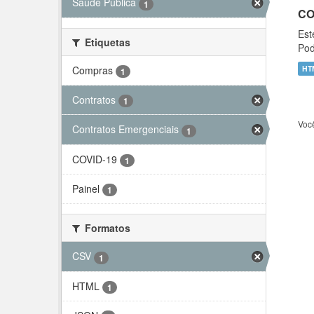
Saúde Pública
1
CO
Est
Etiquetas
Pod
Compras
HT
1
Contratos
1
Voc
Contratos Emergenciais
1
COVID-19
1
Painel
1
Formatos
CSV
1
HTML
1