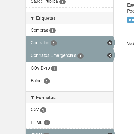
Saúde Pública
1
Est
Pod
Etiquetas
HT
Compras
1
Contratos
1
Voc
Contratos Emergenciais
1
COVID-19
1
Painel
1
Formatos
CSV
1
HTML
1