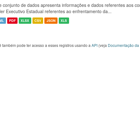
e conjunto de dados apresenta informações e dados referentes aos co
er Executivo Estadual referentes ao enfrentamento da...
ML
PDF
XLSX
CSV
JSON
XLS
ê também pode ter acesso a esses registros usando a
API
(veja
Documentação da 