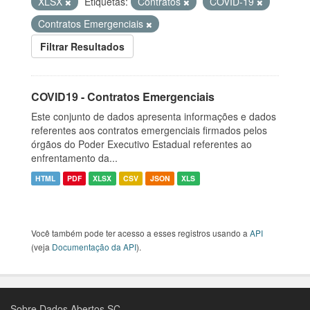
XLSX
Etiquetas:
Contratos
COVID-19
Contratos Emergenciais
Filtrar Resultados
COVID19 - Contratos Emergenciais
Este conjunto de dados apresenta informações e dados
referentes aos contratos emergenciais firmados pelos
órgãos do Poder Executivo Estadual referentes ao
enfrentamento da...
HTML
PDF
XLSX
CSV
JSON
XLS
Você também pode ter acesso a esses registros usando a
API
(veja
Documentação da API
).
Sobre Dados Abertos SC