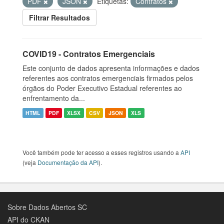
PDF
JSON
Etiquetas:
Contratos
Filtrar Resultados
COVID19 - Contratos Emergenciais
Este conjunto de dados apresenta informações e dados
referentes aos contratos emergenciais firmados pelos
órgãos do Poder Executivo Estadual referentes ao
enfrentamento da...
HTML
PDF
XLSX
CSV
JSON
XLS
Você também pode ter acesso a esses registros usando a
API
(veja
Documentação da API
).
Sobre Dados Abertos SC
API do CKAN