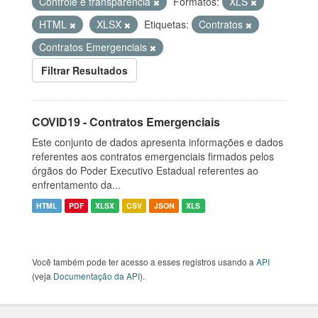
Controle e transparência
Formatos:
XLS
HTML
XLSX
Etiquetas:
Contratos
Contratos Emergenciais
Filtrar Resultados
COVID19 - Contratos Emergenciais
Este conjunto de dados apresenta informações e dados
referentes aos contratos emergenciais firmados pelos
órgãos do Poder Executivo Estadual referentes ao
enfrentamento da...
HTML
PDF
XLSX
CSV
JSON
XLS
Você também pode ter acesso a esses registros usando a
API
(veja
Documentação da API
).