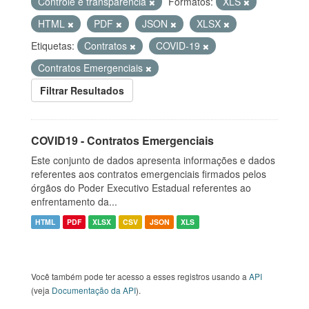
Controle e transparência
Formatos:
XLS
HTML
PDF
JSON
XLSX
Etiquetas:
Contratos
COVID-19
Contratos Emergenciais
Filtrar Resultados
COVID19 - Contratos Emergenciais
Este conjunto de dados apresenta informações e dados
referentes aos contratos emergenciais firmados pelos
órgãos do Poder Executivo Estadual referentes ao
enfrentamento da...
HTML
PDF
XLSX
CSV
JSON
XLS
Você também pode ter acesso a esses registros usando a
API
(veja
Documentação da API
).