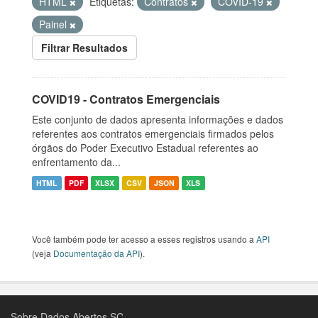
HTML
Etiquetas:
Contratos
COVID-19
Painel
Filtrar Resultados
COVID19 - Contratos Emergenciais
Este conjunto de dados apresenta informações e dados
referentes aos contratos emergenciais firmados pelos
órgãos do Poder Executivo Estadual referentes ao
enfrentamento da...
HTML
PDF
XLSX
CSV
JSON
XLS
Você também pode ter acesso a esses registros usando a
API
(veja
Documentação da API
).
Sobre Dados Abertos SC