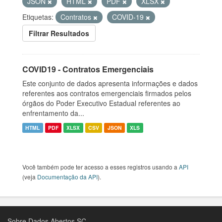
JSON
HTML
PDF
XLSX
Etiquetas:
Contratos
COVID-19
Filtrar Resultados
COVID19 - Contratos Emergenciais
Este conjunto de dados apresenta informações e dados
referentes aos contratos emergenciais firmados pelos
órgãos do Poder Executivo Estadual referentes ao
enfrentamento da...
HTML
PDF
XLSX
CSV
JSON
XLS
Você também pode ter acesso a esses registros usando a
API
(veja
Documentação da API
).
Sobre Dados Abertos SC