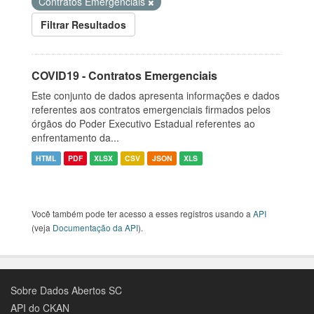
Contratos Emergenciais
Filtrar Resultados
COVID19 - Contratos Emergenciais
Este conjunto de dados apresenta informações e dados
referentes aos contratos emergenciais firmados pelos
órgãos do Poder Executivo Estadual referentes ao
enfrentamento da...
HTML
PDF
XLSX
CSV
JSON
XLS
Você também pode ter acesso a esses registros usando a
API
(veja
Documentação da API
).
Sobre Dados Abertos SC
API do CKAN