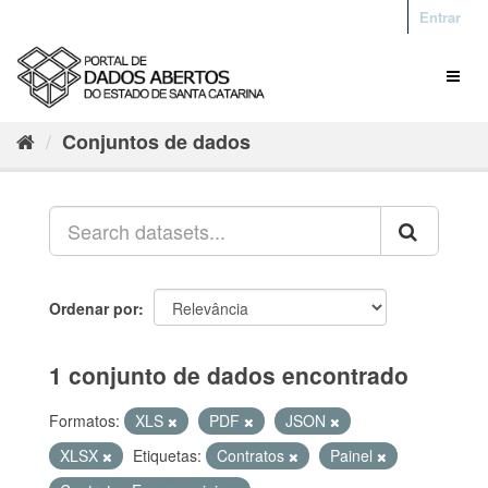
Entrar
Conjuntos de dados
Ordenar por
1 conjunto de dados encontrado
Formatos:
XLS
PDF
JSON
XLSX
Etiquetas:
Contratos
Painel