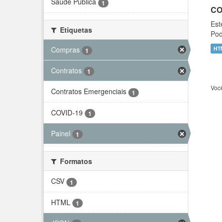
Saúde Pública
1
CO
Est
Etiquetas
Pod
Compras
HT
1
Contratos
1
Voc
Contratos Emergenciais
1
COVID-19
1
Painel
1
Formatos
CSV
1
HTML
1