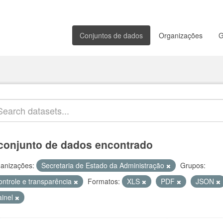
Conjuntos de dados
Organizações
G
conjunto de dados encontrado
anizações:
Secretaria de Estado da Administração
Grupos:
ontrole e transparência
Formatos:
XLS
PDF
JSON
ainel