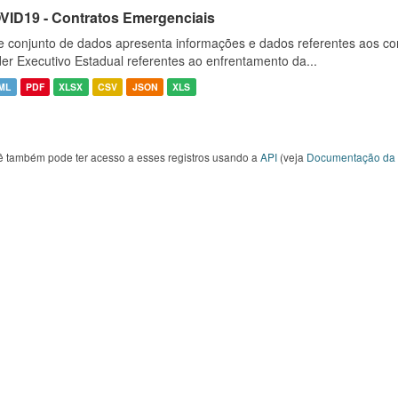
VID19 - Contratos Emergenciais
e conjunto de dados apresenta informações e dados referentes aos co
er Executivo Estadual referentes ao enfrentamento da...
ML
PDF
XLSX
CSV
JSON
XLS
ê também pode ter acesso a esses registros usando a
API
(veja
Documentação da 