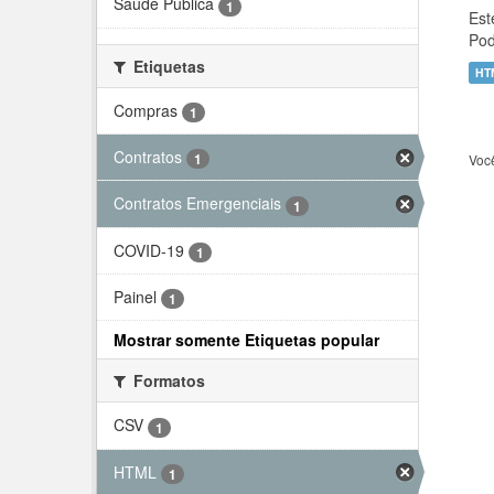
Saúde Pública
1
Est
Pod
Etiquetas
HT
Compras
1
Contratos
1
Voc
Contratos Emergenciais
1
COVID-19
1
Painel
1
Mostrar somente Etiquetas popular
Formatos
CSV
1
HTML
1