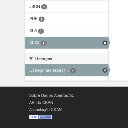
JSON
1
PDF
1
XLS
1
XLSX
1
Licenças
Licença não especif...
1
Sobre Dados Abertos SC
API do CKAN
Associação CKAN