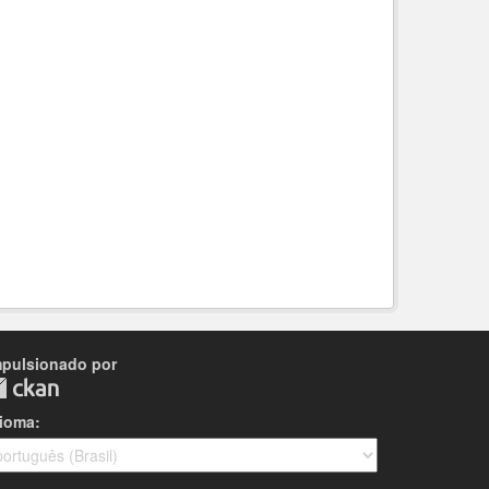
mpulsionado por
dioma