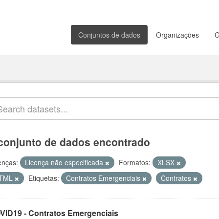
Conjuntos de dados
Organizações
G
conjunto de dados encontrado
enças:
Licença não especificada
Formatos:
XLSX
TML
Etiquetas:
Contratos Emergenciais
Contratos
VID19 - Contratos Emergenciais