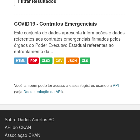
Filtrar Resultados
COVID19 - Contratos Emergenciais
Este conjunto de dados apresenta informações e dados
referentes aos contratos emergenciais firmados pelos
órgãos do Poder Executivo Estadual referentes ao
enfrentamento da...
HTML
PDF
XLSX
CSV
JSON
XLS
Você também pode ter acesso a esses registros usando a
API
(veja
Documentação da API
).
Sobre Dados Abertos SC
API do CKAN
Associação CKAN