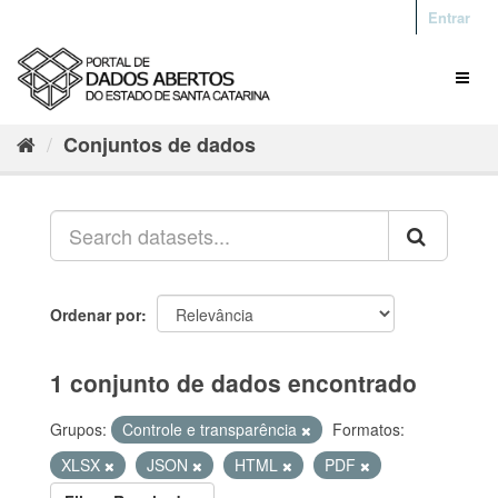
Entrar
Conjuntos de dados
Ordenar por
1 conjunto de dados encontrado
Grupos:
Controle e transparência
Formatos:
XLSX
JSON
HTML
PDF