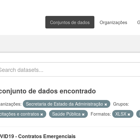
Conjuntos de dados
Organizações
G
conjunto de dados encontrado
anizações:
Secretaria de Estado da Administração
Grupos:
citações e contratos
Saúde Pública
Formatos:
XLSX
VID19 - Contratos Emergenciais