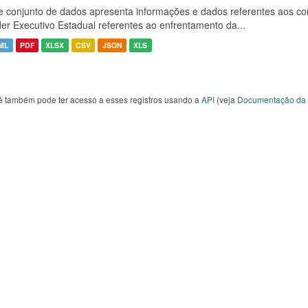
e conjunto de dados apresenta informações e dados referentes aos co
er Executivo Estadual referentes ao enfrentamento da...
ML
PDF
XLSX
CSV
JSON
XLS
ê também pode ter acesso a esses registros usando a
API
(veja
Documentação da 