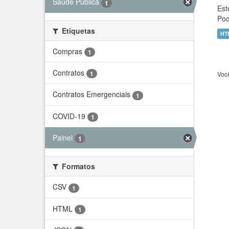
Saúde Pública
1
Est
Pod
Etiquetas
HT
Compras
1
Contratos
1
Voc
Contratos Emergenciais
1
COVID-19
1
Painel
1
Formatos
CSV
1
HTML
1