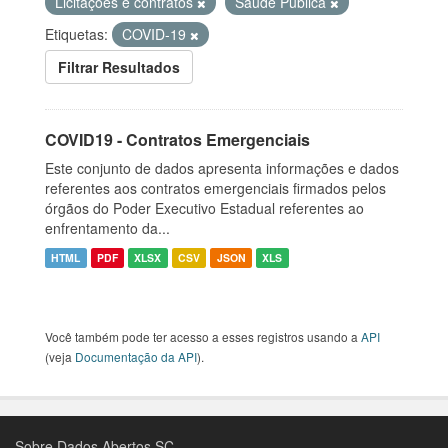
Licitações e contratos
Saúde Pública
Etiquetas:
COVID-19
Filtrar Resultados
COVID19 - Contratos Emergenciais
Este conjunto de dados apresenta informações e dados
referentes aos contratos emergenciais firmados pelos
órgãos do Poder Executivo Estadual referentes ao
enfrentamento da...
HTML
PDF
XLSX
CSV
JSON
XLS
Você também pode ter acesso a esses registros usando a
API
(veja
Documentação da API
).
Sobre Dados Abertos SC