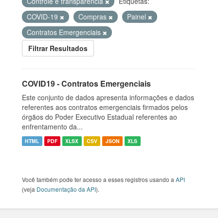
Controle e transparência
Etiquetas:
COVID-19
Compras
Painel
Contratos Emergenciais
Filtrar Resultados
COVID19 - Contratos Emergenciais
Este conjunto de dados apresenta informações e dados
referentes aos contratos emergenciais firmados pelos
órgãos do Poder Executivo Estadual referentes ao
enfrentamento da...
HTML
PDF
XLSX
CSV
JSON
XLS
Você também pode ter acesso a esses registros usando a
API
(veja
Documentação da API
).