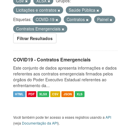
CSV
XLSX
Grupos:
Licitações e contratos
Saúde Pública
Etiquetas:
COVID-19
Contratos
Painel
Contratos Emergenciais
Filtrar Resultados
COVID19 - Contratos Emergenciais
Este conjunto de dados apresenta informações e dados
referentes aos contratos emergenciais firmados pelos
órgãos do Poder Executivo Estadual referentes ao
enfrentamento da...
HTML
PDF
XLSX
CSV
JSON
XLS
Você também pode ter acesso a esses registros usando a
API
(veja
Documentação da API
).