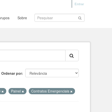
Entrar
rupos
Sobre
Ordenar por
9
Painel
Contratos Emergenciais