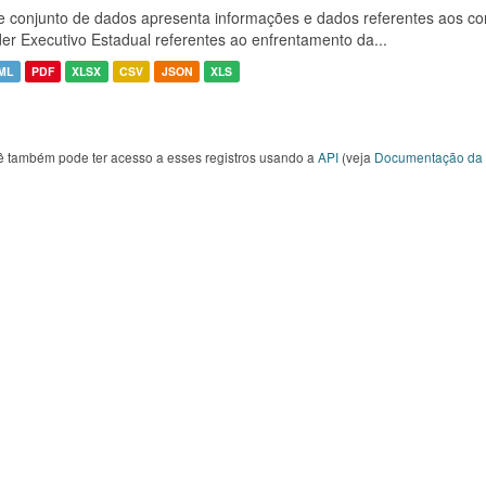
e conjunto de dados apresenta informações e dados referentes aos co
er Executivo Estadual referentes ao enfrentamento da...
ML
PDF
XLSX
CSV
JSON
XLS
ê também pode ter acesso a esses registros usando a
API
(veja
Documentação da 