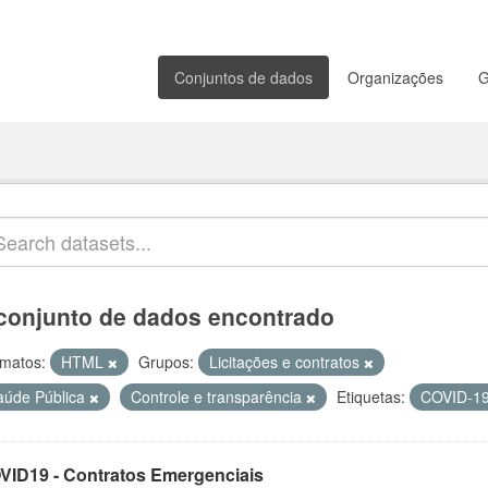
Conjuntos de dados
Organizações
G
conjunto de dados encontrado
matos:
HTML
Grupos:
Licitações e contratos
aúde Pública
Controle e transparência
Etiquetas:
COVID-1
VID19 - Contratos Emergenciais