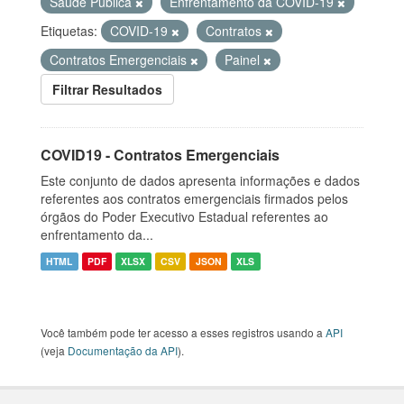
Saúde Pública
Enfrentamento da COVID-19
Etiquetas:
COVID-19
Contratos
Contratos Emergenciais
Painel
Filtrar Resultados
COVID19 - Contratos Emergenciais
Este conjunto de dados apresenta informações e dados
referentes aos contratos emergenciais firmados pelos
órgãos do Poder Executivo Estadual referentes ao
enfrentamento da...
HTML
PDF
XLSX
CSV
JSON
XLS
Você também pode ter acesso a esses registros usando a
API
(veja
Documentação da API
).