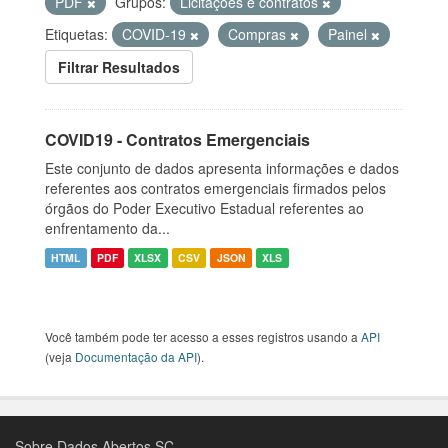
PDF
Grupos:
Licitações e contratos
Etiquetas:
COVID-19
Compras
Painel
Filtrar Resultados
COVID19 - Contratos Emergenciais
Este conjunto de dados apresenta informações e dados
referentes aos contratos emergenciais firmados pelos
órgãos do Poder Executivo Estadual referentes ao
enfrentamento da...
HTML
PDF
XLSX
CSV
JSON
XLS
Você também pode ter acesso a esses registros usando a
API
(veja
Documentação da API
).
Sobre Dados Abertos SC