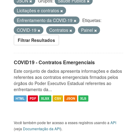
JSON
Grupos:
Saúde Pública
Licitações e contratos
Enfrentamento da COVID-19
Etiquetas:
COVID-19
Contratos
Painel
Filtrar Resultados
COVID19 - Contratos Emergenciais
Este conjunto de dados apresenta informações e dados
referentes aos contratos emergenciais firmados pelos
órgãos do Poder Executivo Estadual referentes ao
enfrentamento da...
HTML
PDF
XLSX
CSV
JSON
XLS
Você também pode ter acesso a esses registros usando a
API
(veja
Documentação da API
).