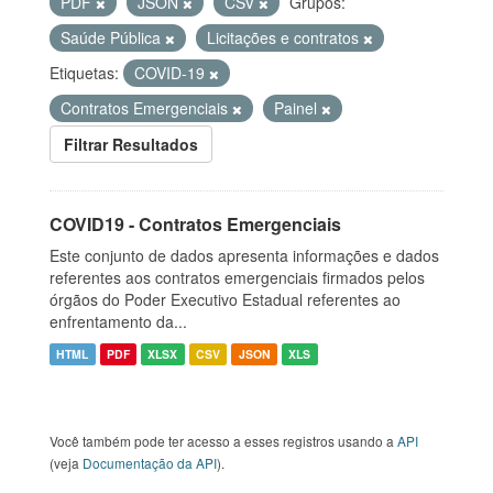
PDF
JSON
CSV
Grupos:
Saúde Pública
Licitações e contratos
Etiquetas:
COVID-19
Contratos Emergenciais
Painel
Filtrar Resultados
COVID19 - Contratos Emergenciais
Este conjunto de dados apresenta informações e dados
referentes aos contratos emergenciais firmados pelos
órgãos do Poder Executivo Estadual referentes ao
enfrentamento da...
HTML
PDF
XLSX
CSV
JSON
XLS
Você também pode ter acesso a esses registros usando a
API
(veja
Documentação da API
).