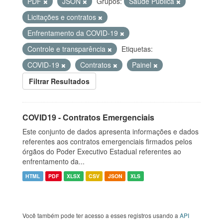
PDF
JSON
Grupos:
Saúde Pública
Licitações e contratos
Enfrentamento da COVID-19
Controle e transparência
Etiquetas:
COVID-19
Contratos
Painel
Filtrar Resultados
COVID19 - Contratos Emergenciais
Este conjunto de dados apresenta informações e dados
referentes aos contratos emergenciais firmados pelos
órgãos do Poder Executivo Estadual referentes ao
enfrentamento da...
HTML
PDF
XLSX
CSV
JSON
XLS
Você também pode ter acesso a esses registros usando a
API