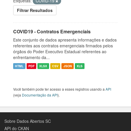
Etiquetas:
COVID-19
Filtrar Resultados
COVID19 - Contratos Emergenciais
Este conjunto de dados apresenta informações e dados
referentes aos contratos emergenciais firmados pelos
órgãos do Poder Executivo Estadual referentes ao
enfrentamento da...
HTML
PDF
XLSX
CSV
JSON
XLS
Você também pode ter acesso a esses registros usando a
API
(veja
Documentação da API
).
Sobre Dados Abertos SC
API do CKAN