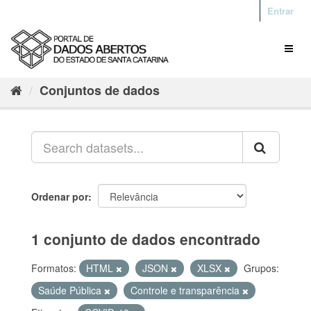
Entrar
Conjuntos de dados
Ordenar por
1 conjunto de dados encontrado
Formatos:
HTML
JSON
XLSX
Grupos:
Saúde Pública
Controle e transparência