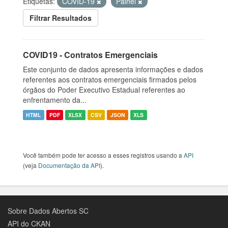
Etiquetas:
COVID-19
Painel
Filtrar Resultados
COVID19 - Contratos Emergenciais
Este conjunto de dados apresenta informações e dados
referentes aos contratos emergenciais firmados pelos
órgãos do Poder Executivo Estadual referentes ao
enfrentamento da...
HTML
PDF
XLSX
CSV
JSON
XLS
Você também pode ter acesso a esses registros usando a
API
(veja
Documentação da API
).
Sobre Dados Abertos SC
API do CKAN