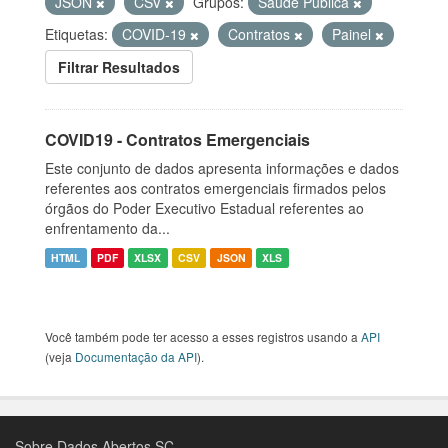
JSON
CSV
Grupos:
Saúde Pública
Etiquetas:
COVID-19
Contratos
Painel
Filtrar Resultados
COVID19 - Contratos Emergenciais
Este conjunto de dados apresenta informações e dados
referentes aos contratos emergenciais firmados pelos
órgãos do Poder Executivo Estadual referentes ao
enfrentamento da...
HTML
PDF
XLSX
CSV
JSON
XLS
Você também pode ter acesso a esses registros usando a
API
(veja
Documentação da API
).
Sobre Dados Abertos SC