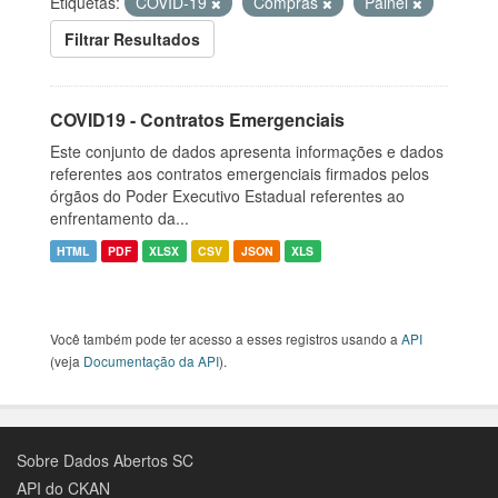
Etiquetas:
COVID-19
Compras
Painel
Filtrar Resultados
COVID19 - Contratos Emergenciais
Este conjunto de dados apresenta informações e dados
referentes aos contratos emergenciais firmados pelos
órgãos do Poder Executivo Estadual referentes ao
enfrentamento da...
HTML
PDF
XLSX
CSV
JSON
XLS
Você também pode ter acesso a esses registros usando a
API
(veja
Documentação da API
).
Sobre Dados Abertos SC
API do CKAN