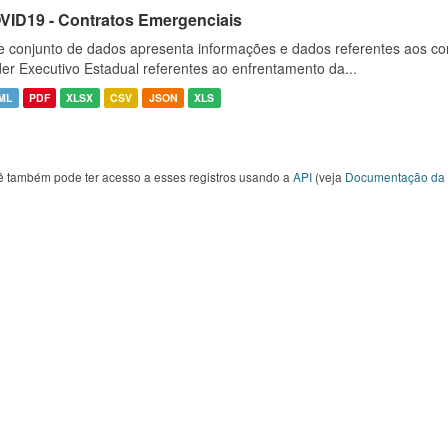
VID19 - Contratos Emergenciais
e conjunto de dados apresenta informações e dados referentes aos co
er Executivo Estadual referentes ao enfrentamento da...
ML
PDF
XLSX
CSV
JSON
XLS
ê também pode ter acesso a esses registros usando a
API
(veja
Documentação da 