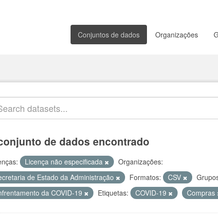
Conjuntos de dados
Organizações
G
conjunto de dados encontrado
enças:
Licença não especificada
Organizações:
ecretaria de Estado da Administração
Formatos:
CSV
Grupos
nfrentamento da COVID-19
Etiquetas:
COVID-19
Compras