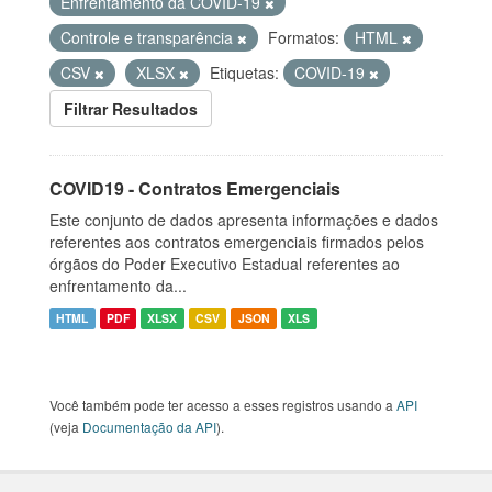
Enfrentamento da COVID-19
Controle e transparência
Formatos:
HTML
CSV
XLSX
Etiquetas:
COVID-19
Filtrar Resultados
COVID19 - Contratos Emergenciais
Este conjunto de dados apresenta informações e dados
referentes aos contratos emergenciais firmados pelos
órgãos do Poder Executivo Estadual referentes ao
enfrentamento da...
HTML
PDF
XLSX
CSV
JSON
XLS
Você também pode ter acesso a esses registros usando a
API
(veja
Documentação da API
).