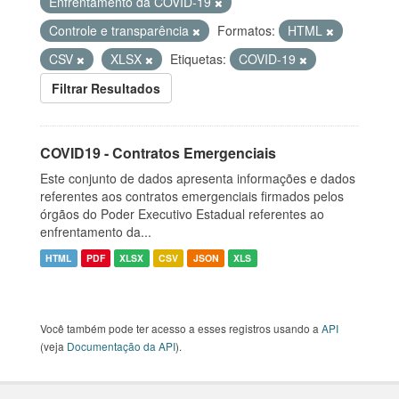
Enfrentamento da COVID-19
Controle e transparência
Formatos:
HTML
CSV
XLSX
Etiquetas:
COVID-19
Filtrar Resultados
COVID19 - Contratos Emergenciais
Este conjunto de dados apresenta informações e dados
referentes aos contratos emergenciais firmados pelos
órgãos do Poder Executivo Estadual referentes ao
enfrentamento da...
HTML
PDF
XLSX
CSV
JSON
XLS
Você também pode ter acesso a esses registros usando a
API
(veja
Documentação da API
).