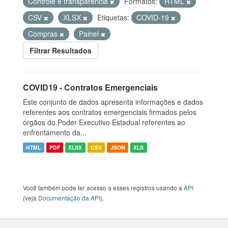
Controle e transparência
Formatos:
HTML
CSV
XLSX
Etiquetas:
COVID-19
Compras
Painel
Filtrar Resultados
COVID19 - Contratos Emergenciais
Este conjunto de dados apresenta informações e dados
referentes aos contratos emergenciais firmados pelos
órgãos do Poder Executivo Estadual referentes ao
enfrentamento da...
HTML
PDF
XLSX
CSV
JSON
XLS
Você também pode ter acesso a esses registros usando a
API
(veja
Documentação da API
).