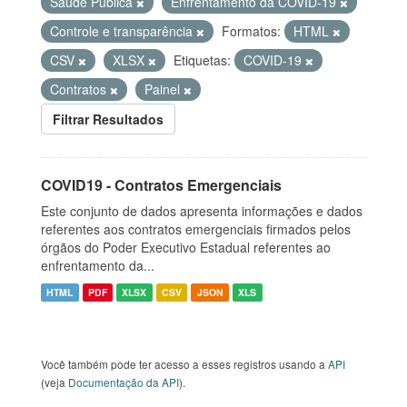
Saúde Pública
Enfrentamento da COVID-19
Controle e transparência
Formatos:
HTML
CSV
XLSX
Etiquetas:
COVID-19
Contratos
Painel
Filtrar Resultados
COVID19 - Contratos Emergenciais
Este conjunto de dados apresenta informações e dados
referentes aos contratos emergenciais firmados pelos
órgãos do Poder Executivo Estadual referentes ao
enfrentamento da...
HTML
PDF
XLSX
CSV
JSON
XLS
Você também pode ter acesso a esses registros usando a
API
(veja
Documentação da API
).