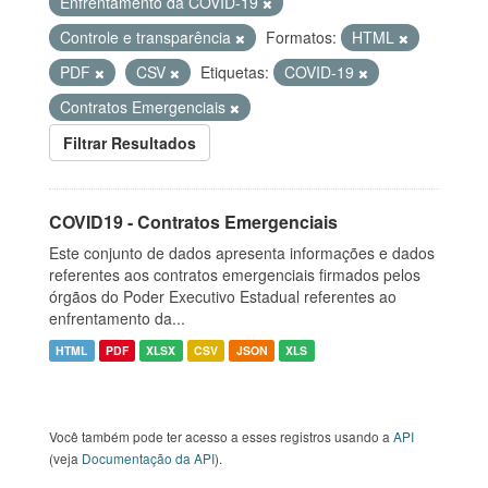
Enfrentamento da COVID-19
Controle e transparência
Formatos:
HTML
PDF
CSV
Etiquetas:
COVID-19
Contratos Emergenciais
Filtrar Resultados
COVID19 - Contratos Emergenciais
Este conjunto de dados apresenta informações e dados
referentes aos contratos emergenciais firmados pelos
órgãos do Poder Executivo Estadual referentes ao
enfrentamento da...
HTML
PDF
XLSX
CSV
JSON
XLS
Você também pode ter acesso a esses registros usando a
API
(veja
Documentação da API
).