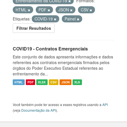
Enfrentamento da COVID-19
Formatos:
HTML
PDF
JSON
CSV
Etiquetas:
COVID-19
Painel
Filtrar Resultados
COVID19 - Contratos Emergenciais
Este conjunto de dados apresenta informações e dados
referentes aos contratos emergenciais firmados pelos
órgãos do Poder Executivo Estadual referentes ao
enfrentamento da...
HTML
PDF
XLSX
CSV
JSON
XLS
Você também pode ter acesso a esses registros usando a
API
(veja
Documentação da API
).