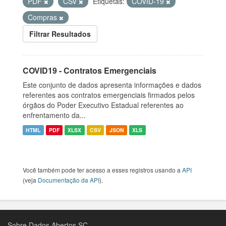
PDF
CSV
Etiquetas:
COVID-19
Compras
Filtrar Resultados
COVID19 - Contratos Emergenciais
Este conjunto de dados apresenta informações e dados
referentes aos contratos emergenciais firmados pelos
órgãos do Poder Executivo Estadual referentes ao
enfrentamento da...
HTML
PDF
XLSX
CSV
JSON
XLS
Você também pode ter acesso a esses registros usando a
API
(veja
Documentação da API
).
Sobre Dados Abertos SC