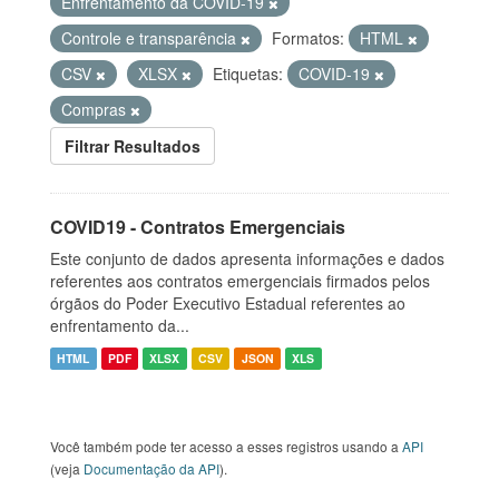
Enfrentamento da COVID-19
Controle e transparência
Formatos:
HTML
CSV
XLSX
Etiquetas:
COVID-19
Compras
Filtrar Resultados
COVID19 - Contratos Emergenciais
Este conjunto de dados apresenta informações e dados
referentes aos contratos emergenciais firmados pelos
órgãos do Poder Executivo Estadual referentes ao
enfrentamento da...
HTML
PDF
XLSX
CSV
JSON
XLS
Você também pode ter acesso a esses registros usando a
API
(veja
Documentação da API
).