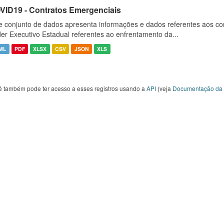
VID19 - Contratos Emergenciais
e conjunto de dados apresenta informações e dados referentes aos co
er Executivo Estadual referentes ao enfrentamento da...
ML
PDF
XLSX
CSV
JSON
XLS
ê também pode ter acesso a esses registros usando a
API
(veja
Documentação da 