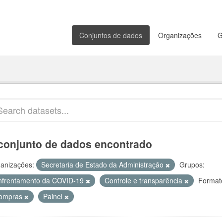
Conjuntos de dados
Organizações
G
conjunto de dados encontrado
anizações:
Secretaria de Estado da Administração
Grupos:
nfrentamento da COVID-19
Controle e transparência
Format
ompras
Painel