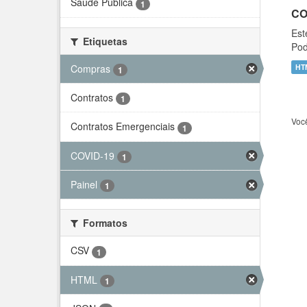
Saúde Pública
1
CO
Est
Etiquetas
Pod
Compras
HT
1
Contratos
1
Voc
Contratos Emergenciais
1
COVID-19
1
Painel
1
Formatos
CSV
1
HTML
1