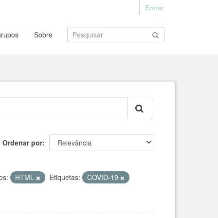
Entrar
rupos
Sobre
Ordenar por
os:
HTML
Etiquetas:
COVID-19