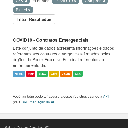
CSV
Etiquetas:
COVID-19
Compras
Painel
Filtrar Resultados
COVID19 - Contratos Emergenciais
Este conjunto de dados apresenta informações e dados
referentes aos contratos emergenciais firmados pelos
órgãos do Poder Executivo Estadual referentes ao
enfrentamento da...
HTML
PDF
XLSX
CSV
JSON
XLS
Você também pode ter acesso a esses registros usando a
API
(veja
Documentação da API
).
Sobre Dados Abertos SC